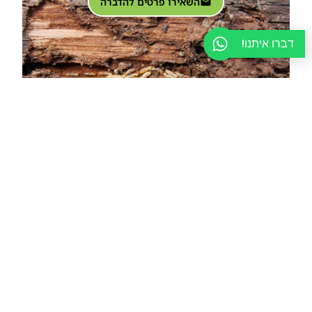
השאירו פרטים להדברה
דברו איתנו!
סיכום והגנה על הבית
זיהוי נכון בין נמלים לטרמיטים הוא הצעד הראשון והחשוב
ביותר בשמירה על הבית שלכם. אם אתם מבחינים
בחרקים בעלי גוף ישר, מחושים ישרים, או אם מצאתם
כנפיים ארוכות וזהות בגודלן, אל תחכו. ההבדל הקטן
במראה החיצוני משקף הבדל ענק ברמת הסיכון לרכוש
שלכם. טיפול מוקדם ומקצועי יכול לחסוך לכם עוגמת נפש
רבה והוצאות כספיות כבדות על שיפוצים ותיקונים בעתיד.