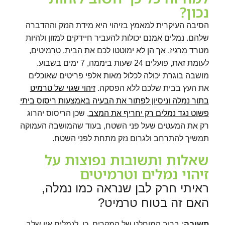
נכון?
הסיבה העיקרית למאמץ בזיהוי היא מידת הנזק וההדברה
שלהם. נמלים אמנם יכולות להעביר חיידקים למזון ולהיות
מטרד מרגיז, אך הן לא ימוטטו לכם את הבית. טרמיטים,
לעומת זאת, פועלים 24 שעות ביממה, 7 ימים בשבוע.
מושבה בוגרת יכולה לכלול מאות אלפי פריטים שאוכלים
את העץ בבית שלכם ללא הפסקה.
זיהוי שגוי של טרמיט
בתור נמלה וניסיון לפתור את הבעיה באמצעות ריסוס ביתי
פשוט נגד נמלים רק יחריף את המצב
, שכן הריסוס יהרוג
רק את המעטים שעל פני השטח, בעוד שהמושבה העמוקה
תמשיך להתרחב ולגרום נזק מתחת לפני השטח.
שאלות ותשובות נפוצות על
זיהוי נמלים וטרמיטים
ראיתי חרק לבן שנראה כמו נמלה,
האם זה בטוח טרמיט?
תשובה:
ברוב המוחלט של המקרים, כן. לנמלים אין שלב