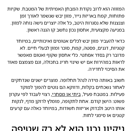
המזווה הוא לרוב נקודת המבחן האמיתית של המטבח. שקיות
פתוחות, קמח באריזת נייר, מזון יבש שנשמר לאורך זמן
וצנצנות שלא נסגרות היטב, כל אלה יוצרים גישה נוחה למזון.
במניעה מקצועית, אחסון נכון נחשב קו הגנה ראשון.
כדאי להעביר מזון יבש לכלים אטומים ואיכותיים, במיוחד
קטניות, דגנים, פסטה, קמח, סוכר ומזון לבעלי חיים. לא
מדובר רק בסדר אסתטי. כלי אחסון שקוף ואטום מאפשר
לראות במהירות אם יש שינוי חריג בתכולה, וגם מצמצם מאוד
את הסיכוי לחדירה.
חשוב באותה מידה לנהל תחלופה. מוצרים ישנים שנדחקים
לאחור נשכחים בקלות, ודווקא הם נוטים להפוך למוקד
פעילות. במטבח פעיל,
ביתי או מסחרי
, רצוי לעבוד לפי עקרון
פשוט: הישן קודם. אחת לתקופה, מומלץ לרוקן מדף, לנקות
אותו היטב ולבדוק אריזות חשודות, במיוחד כאלה עם קרעים
קטנים או סימני לחות.
ניקיון נכון הוא לא רק שטיפה