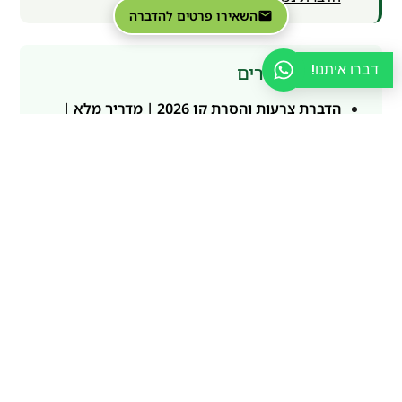
השאירו פרטים להדברה
דברו איתנו!
מאמרים קשורים
הדברת צרעות והסרת קן 2026 | מדריך מלא |
פוגל הדברה
הדברה למוסדות רפואיים, בלי פשרות
מדריך לבקרת מזיקים לוועד בית בבניין משותף
IPM מול ריסוס שגרתי, מה באמת נכון?
צריכים פתרון הדברה מקצועי?
פוגל הדברה מספקת טיפול מקצועי בליווי מדביר
מוסמך מטעם המשרד להגנת הסביבה, עם אבחון
מדויק ומעקב מלא לאחר הטיפול.