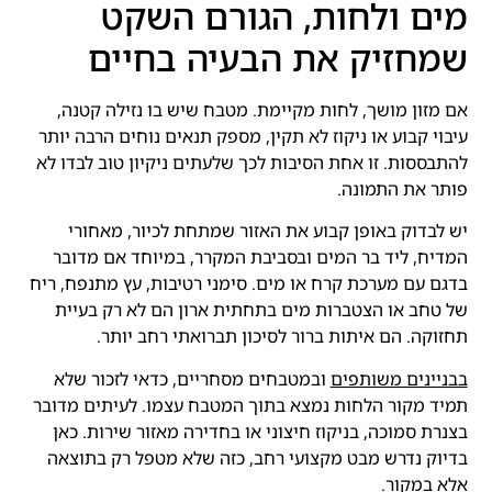
מים ולחות, הגורם השקט
שמחזיק את הבעיה בחיים
אם מזון מושך, לחות מקיימת. מטבח שיש בו נזילה קטנה,
עיבוי קבוע או ניקוז לא תקין, מספק תנאים נוחים הרבה יותר
להתבססות. זו אחת הסיבות לכך שלעתים ניקיון טוב לבדו לא
פותר את התמונה.
יש לבדוק באופן קבוע את האזור שמתחת לכיור, מאחורי
המדיח, ליד בר המים ובסביבת המקרר, במיוחד אם מדובר
בדגם עם מערכת קרח או מים. סימני רטיבות, עץ מתנפח, ריח
של טחב או הצטברות מים בתחתית ארון הם לא רק בעיית
תחזוקה. הם איתות ברור לסיכון תברואתי רחב יותר.
בבניינים משותפים
ובמטבחים מסחריים, כדאי לזכור שלא
תמיד מקור הלחות נמצא בתוך המטבח עצמו. לעיתים מדובר
בצנרת סמוכה, בניקוז חיצוני או בחדירה מאזור שירות. כאן
בדיוק נדרש מבט מקצועי רחב, כזה שלא מטפל רק בתוצאה
אלא במקור.