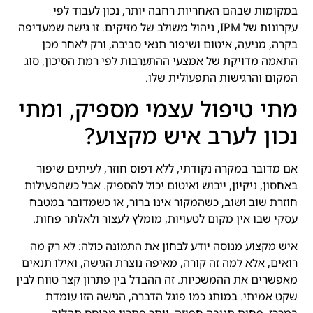
במקומות שבהם האחריות רחבה יותר, נכון לעבוד לפי
עקרונות של IPM, ניהול משולב של מזיקים. זו גישה שמעדיפה
בקרה, מניעה, איטום ושיפור תנאי סביבה, ורק לאחר מכן
התאמה מדויקת של אמצעי ההתערבות לפי רמת הסיכון, סוג
המקום והרגישות התפעולית שלו.
מתי טיפול עצמי מספיק, ומתי
נכון לערב איש מקצוע?
אם מדובר במקרה נקודתי, ללא דפוס חוזר, לעיתים שיפור
באחסון, ניקיון, ייבוש ואיטום יכול להספיק. אבל כשהפעילות
חוזרת שוב ושוב, כשהמקור אינו ברור, או כשמדובר במטבח
עסקי שבו אין מקום לטעויות, מומלץ לעצור ולאלתר פחות.
איש מקצוע מנוסה יודע לבחון את התמונה כולה: לא רק מה
רואים, אלא למה זה קורה, מאיפה נוצרת הגישה, ואילו תנאים
מאפשרים את ההמשכיות. זה ההבדל בין פתרון קצר טווח לבין
שקט אמיתי. במותג כמו פוגל הדברה, הגישה הזו עומדת
במרכז, פחות תגובה חפוזה, יותר פתרון מבוסס תהליך