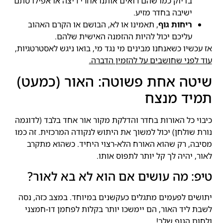
בדיוק כמו שהם רואים אותנו אחרי ריצה או אפילו סתם
ישיבה בחדר מזיע.
ריחות גוף
, תאמינו או לא, הבושם או הקרם האהוב
עליכם יכול להיות ההזמנה האישית שלהם.
אז עכשיו כשאנחנו מבינים מי נגד מי, בואו ניגש לאסטרטגיות,
עוד לפני שחושבים על להזמין הדברה.
שיטה אחת פשוטה: האור (כמעט)
תמיד מנצח
כיבוי כל האורות בחדר והדלקת מקור אור אחד בלבד (לדוגמה
נורת שולחן) יכול למשוך את היתוש לנקודה המרכזית. זה כמו
מסיבה, רק שהוא האורח הלא-רצוי היחיד. כשהוא מתקרב
לאור, יהיה לך קל יותר לתפוס אותו.
טיפ: מה עושים אם הוא לא בא לאור?
יתושים לפעמים מתגלים כעקשנים במיוחד. במצב כזה, נסה
לשבת ליד האור, הם יימשכו יותר בקלות לפחמן דו-חמצני
ולחום הגוף שלך!