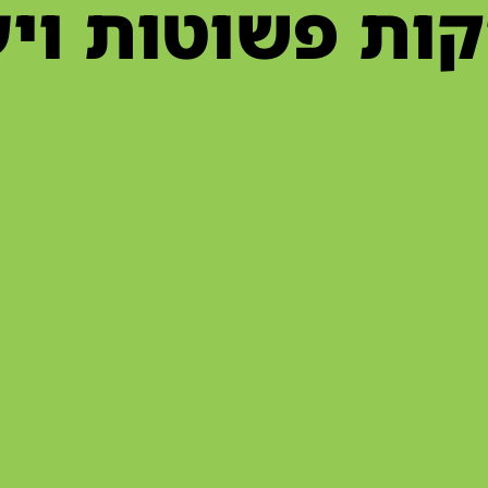
קות פשוטות ויע