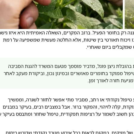
ננה רק בחומר הפעיל. ברוב המקרים, השאלה האמיתית היא איזו גיש
על IPM מול ריסוס שגרתי איננו ויכוח תאורטי בין שיטות, אלא החלטה מעשית שמשפיעה על רמת
 שמקבלים ביום שאחרי.
בהובלת ניצן פוגל, מדביר מוסמך מטעם המשרד להגנת הסביבה
 הנגיעות, טיפול ממוקד בחומרים מאושרים ובמינון נכון, וביקורת מעקב לאחר
מניעת חזרה לאורך זמן.
 טיפול נקודתי או רחב, מסביר מתי אפשר לחזור לשגרה, וממשיך
דת, קלה לזיהוי, והמקור ברור. אבל במצבים רבים, בעיקר במבנים
בהן חשוב לשמור על רציפות תפקודית, טיפול שחוזר ומתבסס בעיקר ע
Integrated, הוא ניהול משולב של מזיקים. במקום לראות בכל אירוע מטרד נקודתי שדורש ריסוס,