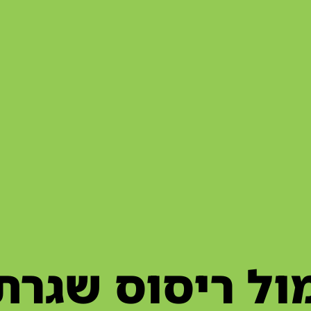
I מול ריסוס שגרת