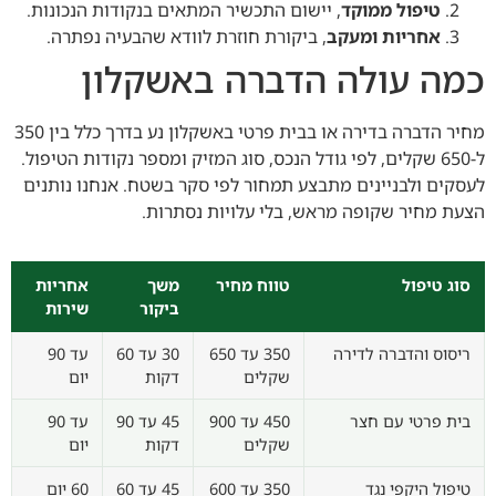
טיפול ממוקד
, יישום התכשיר המתאים בנקודות הנכונות.
אחריות ומעקב
, ביקורת חוזרת לוודא שהבעיה נפתרה.
כמה עולה הדברה באשקלון
מחיר הדברה בדירה או בבית פרטי באשקלון נע בדרך כלל בין 350
ל-650 שקלים, לפי גודל הנכס, סוג המזיק ומספר נקודות הטיפול.
לעסקים ולבניינים מתבצע תמחור לפי סקר בשטח. אנחנו נותנים
הצעת מחיר שקופה מראש, בלי עלויות נסתרות.
סוג טיפול
טווח מחיר
משך
אחריות
ביקור
שירות
ריסוס והדברה לדירה
350 עד 650
30 עד 60
עד 90
שקלים
דקות
יום
בית פרטי עם חצר
450 עד 900
45 עד 90
עד 90
שקלים
דקות
יום
טיפול היקפי נגד
350 עד 600
45 עד 60
60 יום