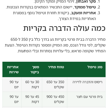
סקר ואבחון
, זיהוי המזיק ומוקד הקינון.
טיפול ממוקד
, יישום התכשיר המתאים בנקודות הנכונות.
אחריות ומעקב
, ביקורת חוזרת וטיפול נוסף במסגרת
האחריות במידת הצורך.
כמה עולה הדברה בקריות
מחיר הדברה בבית פרטי בקריות נע בדרך כלל בין 350 ל-650
שקלים, לפי גודל הנכס, סוג המזיק ומספר נקודות הטיפול. הצעת
המחיר שקופה מראש, בלי עלויות נסתרות ובלי הפתעות.
סוג טיפול
טווח מחיר
משך
אחריות
ביקור
שירות
ריסוס והדברה לדירה
350 עד 650
30 עד 60
עד 90
שקלים
דקות
יום
בית פרטי עם חצר
450 עד 900
45 עד 90
עד 90
שקלים
דקות
יום