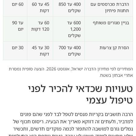
הדברת מכרסמים עם
400 עד 850
45 עד 60
60 יום
תחנות פיתיון
שקלים
דקות
בניין מגורים משותף
600 עד
60 עד
עד 90
1,200
120 דקות
יום
שקלים
הסרת קן צרעות
400 עד 700
30 עד 45
30 יום
שקלים
דקות
המחירים לפי מחירון הדברה ישראל, אוגוסט 2026. הצעה סופית נמסרת
אחרי אבחון בשטח.
טעויות שכדאי להכיר לפני
טיפול עצמי
הרבה תושבים בקריות מנסים לטפל לבד לפני שהם פונים
למדביר, ולעתים זה דווקא מאריך את הבעיה. ריסוס תכוף של
נמלים גורם למושבה להתפזר לכמה מוקדים חדשים, ותכשיר
שלא מתאים למזיק פשוט לא עובד. טעות נוספת היא התעלמות