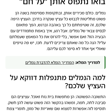
בואו נתפוס אותן “על חם”
נמלים. כולם מכירים אותן, ובתקופות מסוימות בשנה הן
פשוט מחליטות לכבוש כל עציץ שנקרה בדרכן. העציץ היפה
שלכם, זה שטיפחתם כל כך באהבה וברגש, הפך פתאום
לבסיס צבאי של נמלים. אבל רגע, איך באמת מתמודדים עם
הבעיה הזו? ואם אפשר, בלי להרוס את כל המאמץ שעמלתם
עליו? הנה כל מה שאתם צריכים לדעת. חכו, יש פה טיפים
שאולי אף אחד לא סיפר לכם עליהם.
למדריך המלא:
המדריך המלא להדברת נמלים
למה הנמלים מתנפלות דווקא על
העציץ שלכם?
התשובה הפשוטה: הן מחפשות בית נוח ואוכל. עציצים הם
סביבה לחה, חמה, ומשהו בהקשר הזה פשוט עושה להן חשק.
תוסיפו לזה אפשרות למצוא שם שאריות של מזון, חומרי צמח