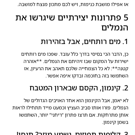
או אפילו מושבת כנימות, ויש לכם מתכון מנצח למושבה.
5 פתרונות יצירתיים שיגרשו את
הנמלים
1. מים רותחים, אבל בזהירות
כן, הדבר הכי בסיסי בדרך כלל עובד. שפכו מים רותחים
ישירות על המקום שבו זיהיתם את הנמלים. **אזהרה
קטנה**: לא כל הצמחייה שלכם תאהב את הרעיון, אז
השתמשו בזה בחוכמה ובדקו איפה אפשר.
2. קינמון, הקסם שבארון המטבח
לא יאמן, אבל הקינמון הוא אחד האויבים הגדולים של
הנמלים. פזרו אותו סביב העציץ וכמעט מייד תתחילו לראות
אותן מתרחקות. אם תרצו פתרון “ריחני” יותר, השתמשו
בשמן קינמון.
3. קליפות תפוזים, נשמע מוזר? תנסו!