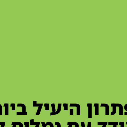
רון היעיל ביו
דד עם נמלים ק