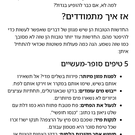
למה לא, אם כבר להופיע בגדול?
אז איך מתמודדים?
החדשות הטובות הן שיש מגוון של דברים שאפשר לעשות כדי
להיפטר מהם. החדשות עוד יותר טובות הן שזה לא מסובך
כמו שזה נשמע. הנה כמה פעולות פשוטות שכדאי להתחיל
איתן:
5 טיפים סופר-מעשיים
לפנות מזון מיותר:
פירות בשלים מדי? אל תשאירו
אותם בשיש, שימו אותם במקרר או זירקו אותם לפח.
ייבוש מים עומדים:
בדקו שבאגרטלים, תחתיות עציצים
וכיורים לא נשארו מים מיותרים.
לנעול את הפחים:
פח מטבח פתוח הוא כמו דלת עם
שלט ניאון בו כתוב: “כנסו חופשי”.
לנקות מיד:
שפכם כוס מיץ על הרצפה? תנקו ישר! זכרו
שכל טיפת סוכר היא מטמון עבורם.
חיפוש אחר מקורות הלחות:
בדקו הצפות קטנות או