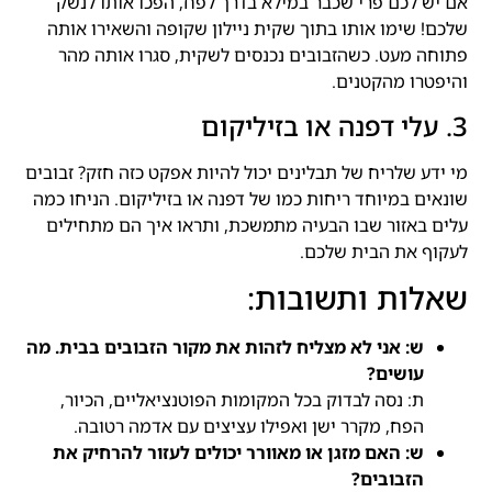
אם יש לכם פרי שכבר במילא בדרך לפח, הפכו אותו לנשק
שלכם! שימו אותו בתוך שקית ניילון שקופה והשאירו אותה
פתוחה מעט. כשהזבובים נכנסים לשקית, סגרו אותה מהר
והיפטרו מהקטנים.
3. עלי דפנה או בזיליקום
מי ידע שלריח של תבלינים יכול להיות אפקט כזה חזק? זבובים
שונאים במיוחד ריחות כמו של דפנה או בזיליקום. הניחו כמה
עלים באזור שבו הבעיה מתמשכת, ותראו איך הם מתחילים
לעקוף את הבית שלכם.
שאלות ותשובות:
ש: אני לא מצליח לזהות את מקור הזבובים בבית. מה
עושים?
ת: נסה לבדוק בכל המקומות הפוטנציאליים, הכיור,
הפח, מקרר ישן ואפילו עציצים עם אדמה רטובה.
ש: האם מזגן או מאוורר יכולים לעזור להרחיק את
הזבובים?