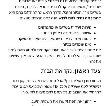
זבובים קטנים, הידועים גם כ”זבובי פירות” או “זבובים
שחורים”, נמשכים בעיקר לדברים כמו אוכל רקוב, פירות
בשלים מדי, הכיור והזבל. הדרך הראשונה להילחם בהם היא
להבין מה גורם להם לבוא
. הנה כמה גורמים נפוצים:
פירות וירקות בשלים או מתפרקים
אשפה שלא נסגרה באופן הרמטי
כוסות שתייה ריקות שנשארו עם שאריות משקה
מים עומדים בכיור
אם אתם רוצים לשבור את מעגל הקסמים ולמנוע מהם לחזור
שוב ושוב, כדאי להתחיל בזיהוי מקור הבעיה. אז, איך עושים
את זה?
צעד ראשון: נקו את הבית
נשמע מובן מאליו, נכון? אבל תתפלאו כמה שינוי קטן כמו
להשליך לפח שאריות אוכל
או
לשטוף היטב את הכיור
יכול
להרחיק את הזבובים. אל תתנו להם סיבות להישאר!
רוקנו את הפח וקשרו את השקית היטב