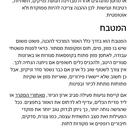
או מחסן מתנהגים אחרת מבחינת תנועת מזיקים, תשתיות,
רטיבות ונגישות. לכן ההכנה צריכה להיות ממוקדת ולא
אוטומטית.
המטבח
המטבח הוא בדרך כלל האזור המרכזי להכנה, פשוט משום
שיש בו מזון, מים, חום ומקומות מסתור. כדאי לפנות משטחי
עבודה, לאחסן מזון פתוח בקופסאות סגורות או בארונות
סגורים היטב, ולהכניס כלים חשופים אם ניתנה הנחיה לכך.
אין צורך לשטוף שוב כל ארון אם כבר נשמר סדר וניקיון, אבל
כן חשוב שלא יישארו פירורים, שאריות מזון או שקיות
פתוחות מתחת לכיור ובפינות.
אם קיימת נגיעות פעילה סביב ארון הכיור,
מאחורי המקרר
או
ליד מדיח הכלים, עדיף לא לדחוס את האזור בחפצים. ככל
שהגישה נוחה יותר, כך ניתן לבדוק טוב יותר את מוקדי
הפעילות ואת מצב התשתית עצמה, כמו צנרת, סדקים,
חיבורים רופפים או מקורות לחות.