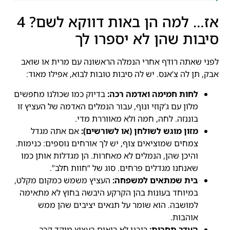
אז… למה הן באות דווקא לשם? 4
סיבות שהן לא יספרו לך
לפני שאתה רודף אחרי הנמלה הראשונה עם מרית או שואב
אבק, תן לה צ’אנס. יש לה סיבות טובות לבוא, אפילו מאוד:
לחות חמימה ואדמה רכה:
בדיוק כמו שכולנו מחפשים
מלון עם ג’קוזי ונוף, עבור הנמלים האדמה של העציץ זו
בוננזה. לחה, חמה ולא מאווררת מדי.
מזון מוגש לשולחן (או לשורשים):
אם אתה מגדל
צמחים שמוציאים צוף, יש לך אורחים נוספים: כנימות.
והיכן שהן, הנמלים לא מאחרות. הן מגדלות אותן כמו
שאנחנו מגדלים פרחים. סוג של “חוות חלב”.
בית שמתאים למשפחה:
העציץ משמש כמקום מקלט,
במיוחד בעונות בהן הקרקע היבשה בחוץ לא מתאימה
למושבה. הוא שומר על תנאים יציבים שהן ממש
אוהבות.
העדר תחרות:
רובנו לא רואים בעציץ מוקד קרב