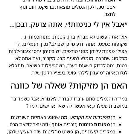
אסטרטגי, ולכן הנמלים מוצאות בו שקט, חום ונוף
לחצר.
״אבל אין לי כנימות!״, אתה צועק. ובכן…
אולי אתה פשוט לא מבחין בהן. קטנות, מתוחכמות, ו…
שקופות כמעט. ואתה יודע מי כן שם לב? נכון. הנמלים. הן
אפילו מגינות עליהן מפני טורפים. יש ביניהן יחסי ציבור-לקוח
מכל סוג שתרצה. מומלץ להעיף מבט מקרוב, ואם אתה לא
בטוח, נסה לבדוק בשעות הערב, כשהפעילות בשיאה. תתפלא
לגלות איזה “מועדון לילה” פועל בעציץ הקטן שלך.
האם הן מזיקות? שאלה של כוונה
במידה והנמלים סתם עוברות בדרך, לא נורא. אבל כשמדובר
במושבות פעילות, אי אפשר להישאר אדישים. למה?
הן
מפוררות את הקרקע
, מה שפוגע באחיזת השורשים.
הן
מפזרות כנימות
(זוכרים אותן?) וזה יוצר לולאת הרס.
במקרים קיצוניים, הן פשוט מחליטות שזה העציץ שלהן,