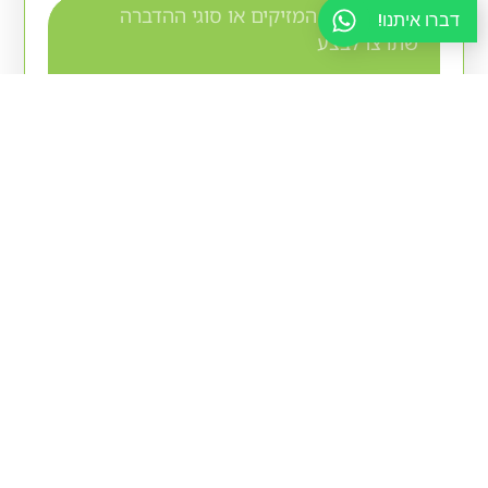
דברו איתנו!
אני מאשר/ת כי קראתי והסכמתי ל-
מדיניות
הפרטיות
.
שליחה
עוד מהבלוג
הדברת דג הכסף: למה הוא
חוזר ומה באמת עובד
עובדות מרכזיות דג הכסף באורך 8 עד 12
ה
מ"מ, כסוף-מתכתי, נע בתנועה מתפתלת
ר