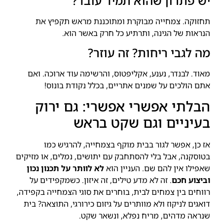
יש פתרון שהוא תמיד עובד?
תחזוקה. צמחייה מבוקרת ומתוכננת מראש תקפיץ את
הנראות של הגינה, ותרתיע כל חרק באשר הוא.
מה לגבי ריחות? זה עוזר?
מאוד. לבנדר, נענע, אקליפטוס, והרשימה עוד ארוכה. ואם
אתם הולכים על שמנים אתריים, בכלל נקודת בונוס!
הבלתי אפשרי אפשרי: גם ירוק
בעיניים וגם שקט בראש
אז כן, אפשר לגור בבית מוקף בצמחייה, להרגיש כמו
בטוסקנה, אבל בלי להסתחבק עם יתושים, נמלים, או מזיקים
שאפילו אין להם שם. העניין הוא
לא לוותר על תכנון נכון
וביצוע חכם
. זה לא מדע טילים, זה איזון. כשמקפידים על
רווחים בין צמחים לבית, בוחרים את סוגי הצמחייה בקפידה,
דואגים לניקוז ולא מוותרים על גיזום כירורגי, התוצאה? בית
שנראה מדהים, מריח נפלא, ונשאר שקט.