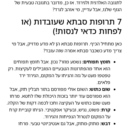
לתגובה האלרגית ולגירוד. אז כן, מדובר בתגובה טבעית של
הגוף שלנו, אבל עדיין, מי אוהב לגרד?
7 תרופות סבתא שעובדות (או
לפחות כדאי לנסות!)
כאן מתחיל הכיף. תרופות סבתא הן לא מדע מדויק, אבל מי
צריך מדע כשכבר סבתא אמרה שזה עובד?
חומץ תפוחים:
נשמע מוזר? נכון. אבל חומץ תפוחים
הוא אחד מהפתרונות הטבעיים המובילים לעקיצות. רק
טפטפו מעט על גזה והניחו על המקום, הגירוד ירד
פלאים.
שום כתוש:
השום אולי מפורסם בתור תבלין חזק, אבל
הוא מפורסם עוד יותר בזכות היכולת שלו לחטא. מרחו
מעט שום כתוש על העקיצה וחכו לכמה דקות של הקלה.
קרח:
פשוט, נגיש, ובעיקר אפקטיבי. הניחו קוביית קרח
על המקום לנטרול הנפיחות והגירוד.
דבש:
מתוק-מתוק, אבל גם אנטיביוטי טבעי. מרחו