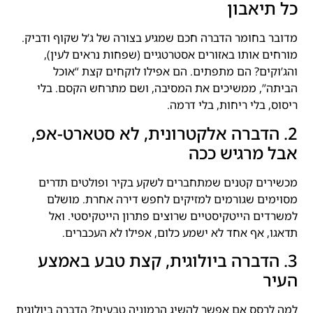
כל תיאבון
מדובר בחומר הדברה חכם שמגיע בצורה של ג’ל שקוף ודביק.
מורחים אותו באזורים אסטרטגיים (שפחות נראים לעין),
והג’וקים? הם מתפתים. הם אפילו לוקחים קצת “אוכל
הביתה”, ממשיכים את המסיבה, ושם מתרחש הקסם. בלי
ריסוס, בלי ריחות, בלי דרמה.
2. הדברה אלקטרונית, לא סטארט-אפ,
אבל מרגיש ככה
מכשירים קטנים שמתחברים לשקע בקיר ופולטים תדרים
מסוימים שגורמים למזיקים לחפש דירה אחרת. מושלם
למשרדים הייטקיסטיים שרוצים פתרון הייטקיסטי. ואל
תדאגו, אף אחד לא ישמע כלום, אפילו לא העכברים.
3. הדברה ביולוגית, קצת טבע באמצע
העיר
למה לרסס אם אפשר להשיג הרמוניה טבעית? הדברה ביולוגית