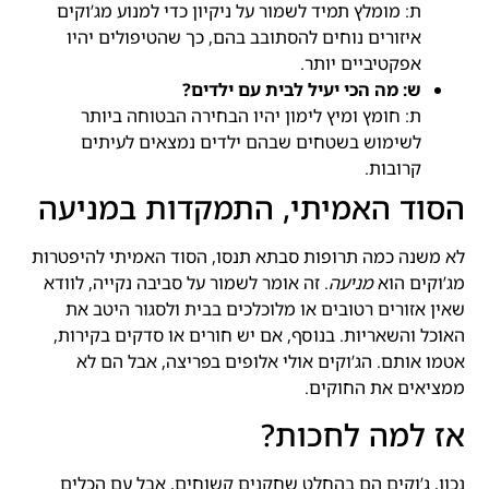
ת: מומלץ תמיד לשמור על ניקיון כדי למנוע מג’וקים
איזורים נוחים להסתובב בהם, כך שהטיפולים יהיו
אפקטיביים יותר.
ש: מה הכי יעיל לבית עם ילדים?
ת: חומץ ומיץ לימון יהיו הבחירה הבטוחה ביותר
לשימוש בשטחים שבהם ילדים נמצאים לעיתים
קרובות.
הסוד האמיתי, התמקדות במניעה
לא משנה כמה תרופות סבתא תנסו, הסוד האמיתי להיפטרות
מג’וקים הוא
מניעה
. זה אומר לשמור על סביבה נקייה, לוודא
שאין אזורים רטובים או מלוכלכים בבית ולסגור היטב את
האוכל והשאריות. בנוסף, אם יש חורים או סדקים בקירות,
אטמו אותם. הג’וקים אולי אלופים בפריצה, אבל הם לא
ממציאים את החוקים.
אז למה לחכות?
נכון, ג’וקים הם בהחלט שחקנים קשוחים, אבל עם הכלים