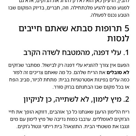
להבין, הרעיון כאן הוא לא רק להרוג את הג’וקים, אלא גם
למנוע מהם להגיע מלכתחילה. וזה, חברים, בדיוק המקום שבו
הטבע נכנס לפעולה.
5 תרופות סבתא שאתם חייבים
לנסות
1. עלי דפנה, מהמטבח לשדה הקרב
הפעם אין צורך להוציא עלי דפנה רק לבישול. מסתבר שג’וקים
לא סובלים
את הריח שלהם. כל מה שאתם צריכים זה לפזר
כמה עלים בפינות אסטרטגיות בבית: מתחת לכיור, סביב הפח
או בכל מקום שבו הבחנתם בג’וק סורר.
2. מיץ לימון, לא לשתייה, כן לניקיון
ריח הלימון הרענן שאנחנו כל כך אוהבים, דווקא הופך את חיי
הג’וקים לאומללים. ערבבו כמות נדיבה של מיץ לימון עם מים
ונגבו את משטחי הבית. התוצאה? בית ריחני ונטול ג’וקים.