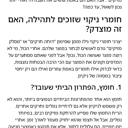
מזיקים”. אבל האם הם באמת עושים את העבודה? ואולי יותר
נכון לשאול, עד כמה?
חומרי ניקוי שזוכים לתהילה, האם
זה מוצדק?
יצרני חומרי ניקוי גילו מזמן שסימון “דוחה חרקים” או “מסלק
מזיקים” גורם לאנשים לבחור במוצר שלהם. אחרי הכול, מי לא
רוצה מוצר שעושה הכול, נכון? אבל לפני שאתם מסתערים על
המדפים וקונים את המוצר עם הכי הרבה הבטחות נוצצות,
כדאי לבדוק אילו חומרים באמת עוזרים ואילו הם רק יחסי
ציבור במסווה של ניקיון.
1. חומץ, הפתרון הביתי שעובד?
חומץ הוא אחד מהפתרונות הביתיים הנפוצים ביותר, והוא לא
רק משמש לניקיון אלא גם לדחיית נמלים וחרקים אחרים.
הריח החמוץ שלו מסייע להרחקת מזיקים רבים, במיוחד
נמלים, אבל אל תצפו שהוא יחזיק מעמד לאורך זמן. אחרי
יום-יומיים, הם עלולים לחזור, אלא אם תנקטו באמצעי מניעה