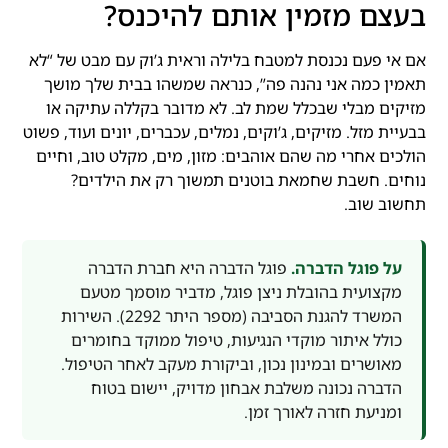
בעצם מזמין אותם להיכנס?
אם אי פעם נכנסת למטבח בלילה וראית ג’וק עם מבט של “לא
תאמין כמה אני נהנה פה”, כנראה שמשהו בבית שלך מושך
מזיקים מבלי שבכלל שמת לב. לא מדובר בקללה עתיקה או
בבעיית מזל. מזיקים, ג’וקים, נמלים, עכברים, יונים ועוד, פשוט
הולכים אחרי מה שהם אוהבים: מזון, מים, מקלט טוב, וחיים
נוחים. חשבת שחמאת בוטנים תמשוך רק את הילדים?
תחשוב שוב.
על פוגל הדברה.
פוגל הדברה היא חברת הדברה
מקצועית בהובלת ניצן פוגל, מדביר מוסמך מטעם
המשרד להגנת הסביבה (מספר היתר 2292). השירות
כולל איתור מוקדי הנגיעות, טיפול ממוקד בחומרים
מאושרים ובמינון נכון, וביקורת מעקב לאחר הטיפול.
הדברה נכונה משלבת אבחון מדויק, יישום בטוח
ומניעת חזרה לאורך זמן.