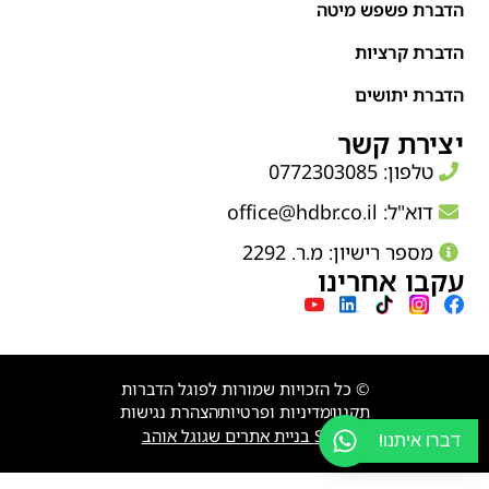
הדברת פשפש מיטה
הדברת קרציות
הדברת יתושים
יצירת קשר
טלפון: 0772303085
דוא"ל:
office@hdbr.co.il
מספר רישיון: מ.ר. 2292
עקבו אחרינו
© כל הזכויות שמורות לפוגל הדברות
תקנון
מדיניות ופרטיות
הצהרת נגישות
SGO בניית אתרים שגוגל אוהב
דברו איתנו!