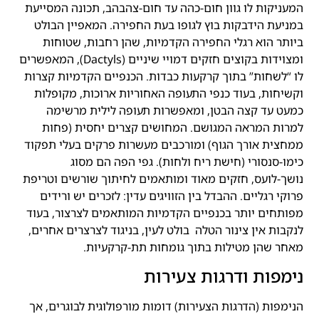
המעניקות לו גוון חום-כהה עד חום-צהבהב, תכונה המסייעת
במניעת הידבקות בוץ לגופו בעת החפירה. המאפיין הבולט
ביותר הוא רגלי החפירה הקדמיות, שהן רחבות, שטוחות
ומצוידות בקוצים חזקים דמויי שיניים (Dactyls), המאפשרים
לו “לשחות” בתוך קרקעות כבדות. הכנפיים הקדמיות קצרות
וקשיחות, בעוד כנפי התעופה האחוריות ארוכות, מקופלות
כמעט עד קצה הבטן, ומאפשרות תעופה לילית מרשימה
למרות המראה המגושם. המחושים קצרים יחסית (פחות
ממחצית אורך הגוף) ומורכבים מעשרות פרקים בעלי תפקוד
כימו-סנסורי (חישת ריח ולחות). גפי הפה הם מסוג
נושך-לועס, חזקים מאוד ומותאמים לחיתוך שורשים וטריפת
פרוקי רגליים. ההבדל בין הזוויגים עדין: לזכרים יש ורידים
מפותחים יותר בכנפיים הקדמיות המותאמים לצרצור, בעוד
לנקבות אין צינור הטלה בולט לעין, בניגוד לצרצרים אחרים,
מאחר שהן מטילות בתוך גומחות תת-קרקעיות.
נימפות ודרגות צעירות
הנימפות (הדרגות הצעירות) דומות מורפולוגית לבוגרים, אך