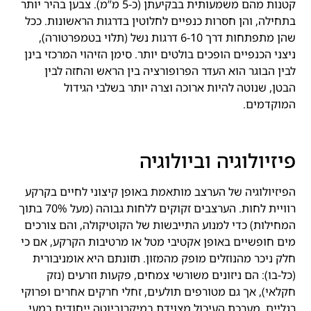
קטנות מהם משמעותית בבקיעתן (כ-5 מ”מ). צבען בהיר יותר
בתחילה, והן חסרות כנפיים לחלוטין בדרגות הראשונות. ככל
שהן מתפתחות דרך 6-10 דרגות נשל (תלוי בטמפרטורה),
ניצני הכנפיים הופכים בולטים יותר. סימן הזיהוי המרכזי בינן
לבין הבוגר הוא העדר הפרופורציה בין הראש והחזה לבין
הבטן, שנוטה להיות ארוכה וצרה יותר בשלבי הגידול
המוקדמים.
פיזיולוגיה וביולוגיה
הפיזיולוגיה של הערצב מותאמת באופן קיצוני לחיים בקרקע
רוויית לחות. הערצבים זקוקים ללחות גבוהה (מעל 70% בתוך
המחילות) כדי למנוע התייבשות של הקוטיקולה, והם צורכים
מים חופשיים באופן אקטיבי מטל או מרטיבות הקרקע, אם כי
חלק ניכר מהנוזלים מופק מהמזון. תזונתם היא אומניבורית
(כל-בו): הם ניזונים משורשי צמחים, פקעות וזרעים (נזק
חקלאי), אך גם מטורפים תולעים, זחלי חרקים אחרים ופרוקי
רגליים. מערכת העיכול מצוידת במיקרוביוטה ייחודית במעי