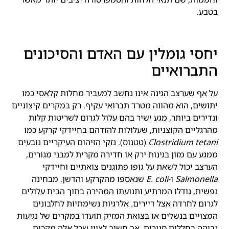
בטבע.
יחסי גומלין עם האדם והסיכונים
התברואיים
על אף שערצב הגינה אינו נחשב למעביר מחלות קלאסי כמו
יתושים, הוא מהווה מטרד תברואי עקיף. רק במקרים קיצוניים
ונדירים ביותר, מגע ישיר בהם עלול לגרום לשריטות קלות
מהרגליים הקוצניות, שעלולות להזדהם בחיידקי קרקע כמו
Clostridium tetani
(טטנוס). נזקי הזיהום העיקריים נובעים
ממגע עם מזון בגינות ירק או חדירה מקרית למבני מגורים,
הערצב יכול לשאת על גופו פתוגנים צואתיים וחיידקי
Salmonella
ו-
E. coli
שנאספו מהקרקע והדשן. מבחינה
נפשית, גודלו המרתיע ותנועתו המהירה בתוך הבית עלולים
לגרום לחרדה אצל דיירים. אלרגיות נשימתיות לחלבונים
המצויים בנשלים או בצואת המזיק תועדו במקרים של נגיעות
גבוהה בחללים סגורים. אך חשוב לציין שכל אלה מקרים