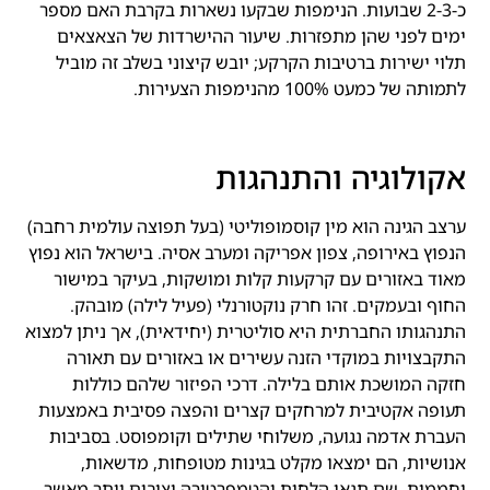
כ-2-3 שבועות. הנימפות שבקעו נשארות בקרבת האם מספר
ימים לפני שהן מתפזרות. שיעור ההישרדות של הצאצאים
תלוי ישירות ברטיבות הקרקע; יובש קיצוני בשלב זה מוביל
לתמותה של כמעט 100% מהנימפות הצעירות.
אקולוגיה והתנהגות
ערצב הגינה הוא מין קוסמופוליטי (בעל תפוצה עולמית רחבה)
הנפוץ באירופה, צפון אפריקה ומערב אסיה. בישראל הוא נפוץ
מאוד באזורים עם קרקעות קלות ומושקות, בעיקר במישור
החוף ובעמקים. זהו חרק נוקטורנלי (פעיל לילה) מובהק.
התנהגותו החברתית היא סוליטרית (יחידאית), אך ניתן למצוא
התקבצויות במוקדי הזנה עשירים או באזורים עם תאורה
חזקה המושכת אותם בלילה. דרכי הפיזור שלהם כוללות
תעופה אקטיבית למרחקים קצרים והפצה פסיבית באמצעות
העברת אדמה נגועה, משלוחי שתילים וקומפוסט. בסביבות
אנושיות, הם ימצאו מקלט בגינות מטופחות, מדשאות,
וחממות, שם תנאי הלחות והטמפרטורה יציבים יותר מאשר