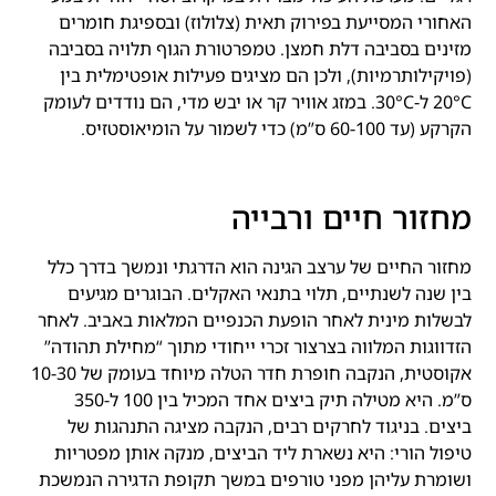
האחורי המסייעת בפירוק תאית (צלולוז) ובספיגת חומרים
מזינים בסביבה דלת חמצן. טמפרטורת הגוף תלויה בסביבה
(פויקילותרמיות), ולכן הם מציגים פעילות אופטימלית בין
20°C ל-30°C. במזג אוויר קר או יבש מדי, הם נודדים לעומק
הקרקע (עד 60-100 ס”מ) כדי לשמור על הומיאוסטזיס.
מחזור חיים ורבייה
מחזור החיים של ערצב הגינה הוא הדרגתי ונמשך בדרך כלל
בין שנה לשנתיים, תלוי בתנאי האקלים. הבוגרים מגיעים
לבשלות מינית לאחר הופעת הכנפיים המלאות באביב. לאחר
הזדווגות המלווה בצרצור זכרי ייחודי מתוך “מחילת תהודה”
אקוסטית, הנקבה חופרת חדר הטלה מיוחד בעומק של 10-30
ס”מ. היא מטילה תיק ביצים אחד המכיל בין 100 ל-350
ביצים. בניגוד לחרקים רבים, הנקבה מציגה התנהגות של
טיפול הורי: היא נשארת ליד הביצים, מנקה אותן מפטריות
ושומרת עליהן מפני טורפים במשך תקופת הדגירה הנמשכת