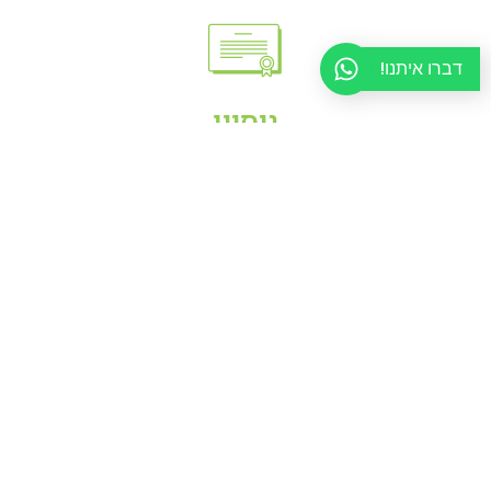
דברו איתנו!
ניסיון
רק מדבירים בעלי רישיון מיוחד רשאים להנפיק אישור
מדביר לטופס 4. הצוות שלנו בפוגל הדברה מוסמך
ומורשה לבצע בדיקות קפדניות ולספק אישור כנדרש
ליווי אישי
אנו כאן בשבילכם – החל משלב הבדיקה ועד מתן
ההנחיות למניעת בעיות מזיקים בעתיד. פוגל הדברה
מבטיחה ליווי אישי וצמוד עד להשלמת התהליך